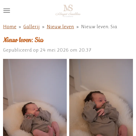
Ga
direct
naar
Home
»
Gallerij
»
Nieuw leven
»
Nieuw leven: Sia
de
hoofdinhoud
Nieuw leven: Sia
Gepubliceerd op 24 mei 2026 om 20:37