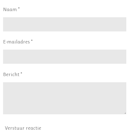
n
e
n
Naam *
E-mailadres *
Bericht *
Verstuur reactie