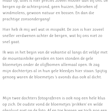
maar op, alles is hier precies zoveel mooier dan bij ons. De
bergen op de achtergrond, geen huizen, fabrieken of
windmolens, gewoon natuur en bossen. En dan die
prachtige zonsondergang!
Hier heb ik mij wel wat in mispakt. De zon is hier zoveel
sneller verdwenen achter de bergen, wat bij ons niet zo
snel gaat.
Ik was in het begin van de vakantie al langs dit veldje met
de mountainbike gereden en toen stonden de gele
bloemetjes onder de olijfbomen allemaal open. Ik zag
mijn dochtertjes al in hun gele kleedjes hier staan. Spijtig
genoeg waren de bloemetjes 's avonds dus ook al dicht.
Mijn twee dochters fotograferen is ook nog een hele klus
op zich. De oudste vond de bloemetjes 'prikken' en wilde
absoluut niet op de foto. Af en toe kregen we toch nog een