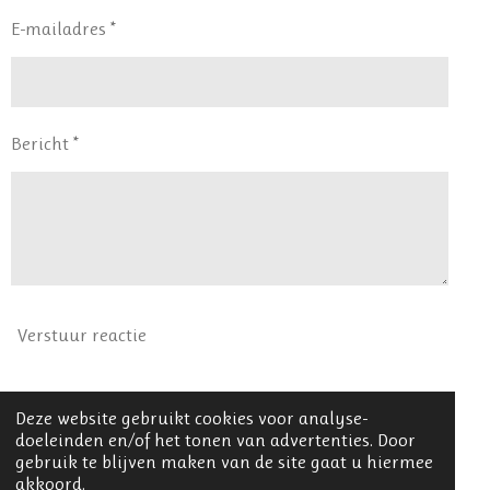
E-mailadres *
Bericht *
Verstuur reactie
Reacties
Deze website gebruikt cookies voor analyse-
doeleinden en/of het tonen van advertenties. Door
Er zijn geen reacties geplaatst.
gebruik te blijven maken van de site gaat u hiermee
akkoord.