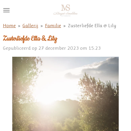
Ga
direct
naar
Home
»
Gallerij
»
Familie
»
Zusterliefde Ella & Lily
de
hoofdinhoud
Zusterliefde Ella & Lily
Gepubliceerd op 27 december 2023 om 15:23