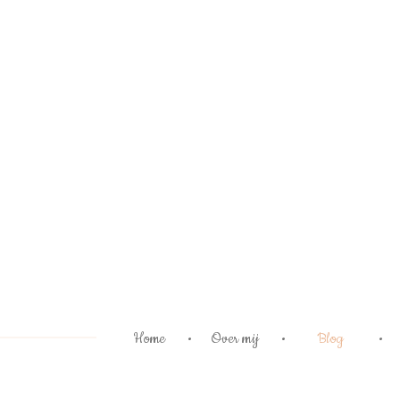
Ga
direct
naar
de
hoofdinhoud
Home
Over mij
Blog