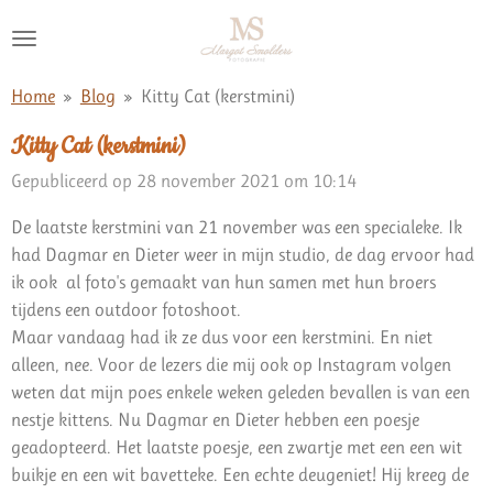
Ga
direct
naar
Home
»
Blog
»
Kitty Cat (kerstmini)
de
hoofdinhoud
Kitty Cat (kerstmini)
Gepubliceerd op 28 november 2021 om 10:14
De laatste kerstmini van 21 november was een specialeke. Ik
had Dagmar en Dieter weer in mijn studio, de dag ervoor had
ik ook al foto's gemaakt van hun samen met hun broers
tijdens een outdoor fotoshoot.
Maar vandaag had ik ze dus voor een kerstmini. En niet
alleen, nee. Voor de lezers die mij ook op Instagram volgen
weten dat mijn poes enkele weken geleden bevallen is van een
nestje kittens. Nu Dagmar en Dieter hebben een poesje
geadopteerd. Het laatste poesje, een zwartje met een een wit
buikje en een wit bavetteke. Een echte deugeniet! Hij kreeg de