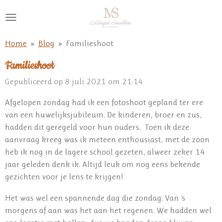
Ga
direct
naar
Home
»
Blog
»
Familieshoot
de
hoofdinhoud
Familieshoot
Gepubliceerd op 8 juli 2021 om 21:14
Afgelopen zondag had ik een fotoshoot gepland ter ere
van een huwelijksjubileum. De kinderen, broer en zus,
hadden dit geregeld voor hun ouders. Toen ik deze
aanvraag kreeg was ik meteen enthousiast, met de zoon
heb ik nog in de lagere school gezeten, alweer zeker 14
jaar geleden denk ik. Altijd leuk om nog eens bekende
gezichten voor je lens te krijgen!
Het was wel een spannende dag die zondag. Van 's
morgens af aan was het aan het regenen. We hadden wel