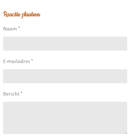
e
e
h
e
l
e
a
l
Reactie plaatsen
e
l
r
e
n
e
n
Naam *
E-mailadres *
Bericht *