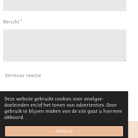
Bericht *
Verstuur reactie
Reacties
Deze website gebruikt cookies voor analyse-
doeleinden en/of het tonen van advertenties. Door
gebruik te blijven maken van de site gaat u hiermee
Er zijn geen reacties geplaatst.
akkoord.
Akkoord
© 2021 Margot Smolders Fotografie