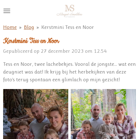
Ga
direct
naar
Home
»
Blog
»
Kerstmini Tess en Noor
de
hoofdinhoud
Kerstmini Tess en Noor
Gepubliceerd op 27 december 2023 om 12:54
Tess en Noor, twee lachebekjes. Vooral de jongste... wat een
deugniet was dat! Ik krijg bij het herbekijken van deze
foto's terug spontaan een glimlach op mijn gezicht!