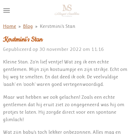
Ga
direct
naar
Home
»
Blog
»
Kerstmini's Stan
de
hoofdinhoud
Kerstmini's Stan
Gepubliceerd op 30 november 2022 om 11:16
Kleine Stan. Zo'n lief ventje! Wat zeg ik een echte
gentlemen. Mijn zijn kostuumpje en zijn strikje. Echt om
bij weg te smelten. En dat deed ik ook. De veelvuldige
'aaah' en 'oooh' waren goed vertegenwoordigd.
Maar wat hebben we ook gelachen! Zoals een echte
gentlemen dat hij eruit ziet zo ongegeneerd was hij om
protjes te laten. Hij zorgde direct voor een spontane
glimlach!
Wat zijn baby's toch lekker onbezonnen. Alles mag en