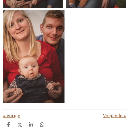
«
Vorige
Volgende
»
D
D
S
D