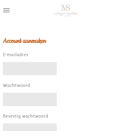
Ga
direct
naar
de
hoofdinhoud
Account aanmaken
E-mailadres
Wachtwoord
Bevestig wachtwoord